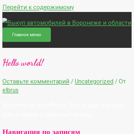
Перейти к содержимому
Главное меню
Hello world!
Оставьте комментарий
/
Uncategorized
/ От
elbrus
Welcome to WordPress. This is your first post.
Edit or delete it, then start writing!
Навигация по записям